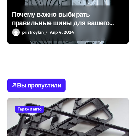
Почему важно выбирать
правильные шины для вашего
автомобиля?
pristroykin_
Апр 4, 2024
Вы пропустили
Гараж и авто