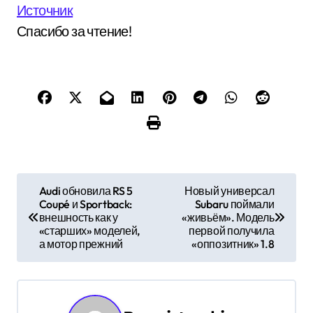
Источник
Спасибо за чтение!
Н
Audi обновила RS 5
Новый универсал
Coupé и Sportback:
Subaru поймали
а
внешность как у
«живьём». Модель
«старших» моделей,
первой получила
в
а мотор прежний
«оппозитник» 1.8
и
г