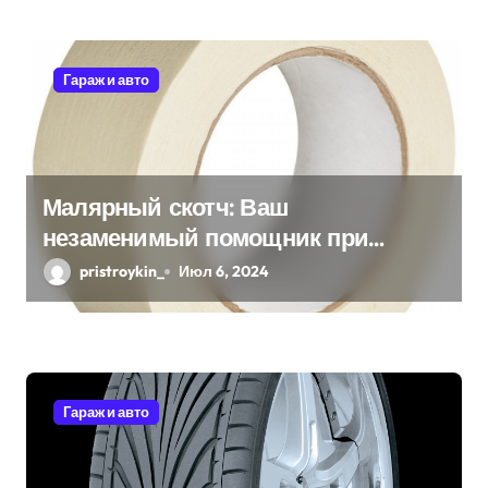
я
м
Гараж и авто
Малярный скотч: Ваш
незаменимый помощник при
ремонтных работах
pristroykin_
Июл 6, 2024
Гараж и авто