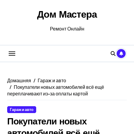
Перейти
к
Дом Мастера
содержанию
Ремонт Онлайн
Домашняя
Гараж и авто
Покупатели новых автомобилей всё ещё
переплачивают из-за оплаты картой
Гараж и авто
Покупатели новых
автомобилей всё ещё