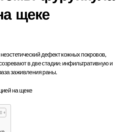
на щеке
озревают в две стадии: инфильтративную и
аза заживления раны.
ке