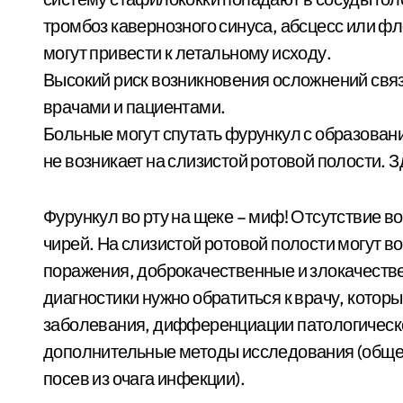
тромбоз кавернозного синуса, абсцесс или фл
могут привести к летальному исходу.
Высокий риск возникновения осложнений связ
врачами и пациентами.
Больные могут спутать фурункул с образован
не возникает на слизистой ротовой полости. 
Фурункул во рту на щеке – миф! Отсутствие 
чирей. На слизистой ротовой полости могут в
поражения, доброкачественные и злокачеств
диагностики нужно обратиться к врачу, кото
заболевания, дифференциации патологическо
дополнительные методы исследования (обще
посев из очага инфекции).