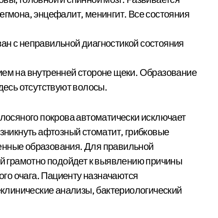
егмона, энцефалит, менингит. Все состояния
ан с неправильной диагностикой состояния
ием на внутренней стороне щеки. Образование
Здесь отсутствуют волосы.
волосяного покрова автоматически исключает
озникнуть афтозный стоматит, грибковые
енные образования. Для правильной
рый грамотно подойдет к выявлению причины
го очага. Пациенту назначаются
клинические анализы, бактериологический