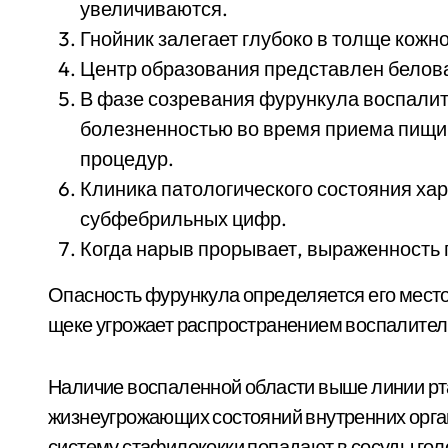
увеличиваются.
Гнойник залегает глубоко в толще кожно
Центр образования представлен белова
В фазе созревания фурункула воспали
болезненностью во время приема пищи,
процедур.
Клиника патологического состояния х
субфебрильных цифр.
Когда нарыв прорывает, выраженность
Опасность фурункула определяется его мест
щеке угрожает распространением воспалитель
Наличие воспаленной области выше линии рт
жизнеугрожающих состояний внутренних орга
систему стафилококки попадают в сосуды голо