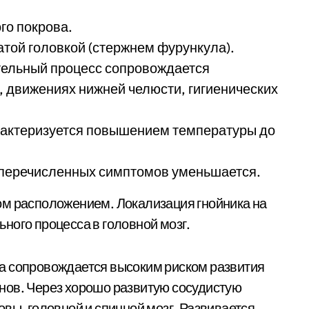
го покрова.
той головкой (стержнем фурункула).
тельный процесс сопровождается
 движениях нижней челюсти, гигиенических
арактеризуется повышением температуры до
 перечисленных симптомов уменьшается.
ом расположением. Локализация гнойника на
ного процесса в головной мозг.
а сопровождается высоким риском развития
нов. Через хорошо развитую сосудистую
вы, головной и спинной мозг. Развивается