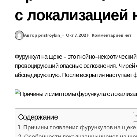
с локализацией 
Автор pristroykin_
Окт 7, 2021
Комментариев нет
Фурункул на щеке – это гнойно-некротический неэстетический дефект кожных покровов,
провоцирующий опасные осложнения. Чирей с
абсцедирующую. После вскрытия наступает ф
Содержание
Причины появления фурункулов на щеке
Особенности локализации чириев на ще