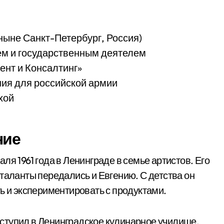
(ныне Санкт-Петербург, Россия)
м и государственным деятелем
нт и Консалтинг»
ия для российской армии
хой
ние
ля 1961 года в Ленинграде в семье артистов. Его
таланты передались и Евгению. С детства он
ь и экспериментировать с продуктами.
ступил в Ленинградское кулинарное училище.