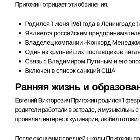
Пригожин отрицает эти обвинения.
Родился 1 июня 1961 года в Ленинграде 
Является российским предпринимателе
Владелец компании «Конкорд Менеджме
Один из крупнейших поставщиков питан
Связь с Владимиром Путиным и его эпо
Включен в список санкций США
Ранняя жизнь и образова
Евгений Викторович Пригожин родился 1 февра
родители работали в эстраде, и музыкальные 
проявлял интерес к кулинарии, любил готовит
После окончания средней школы Пригожин по