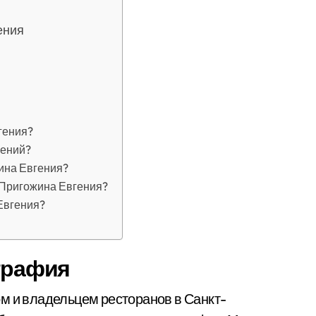
ения
гения?
гений?
ина Евгения?
 Пригожина Евгения?
Евгения?
ография
м и владельцем ресторанов в Санкт-