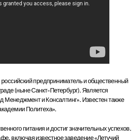
 российский предприниматель и общественный
нграде (ныне Санкт-Петербург). Является
д Менеджмент и Консалтинг». Известен также
 академии Политеха».
венного питания и достиг значительных успехов.
афе, включая известное заведение «Летучий