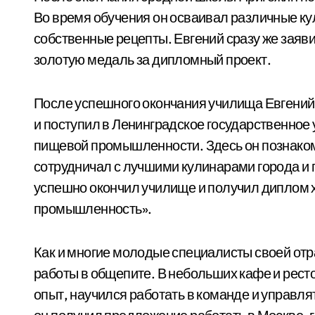
Во время обучения он осваивал различные к
собственные рецепты. Евгений сразу же заяв
золотую медаль за дипломный проект.
После успешного окончания училища Евгений
и поступил в Ленинградское государственное 
пищевой промышленности. Здесь он познаком
сотрудничал с лучшими кулинарами города и п
успешно окончил училище и получил диплом 
промышленность».
Как и многие молодые специалисты своей отр
работы в общепите. В небольших кафе и рест
опыт, научился работать в команде и управля