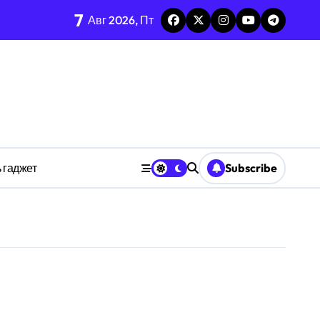
7
каркаса
Авг 2026, Пт
м в открытых системах
среде
ространстве
 гаджет
Subscribe
обки
тких дедлайнов