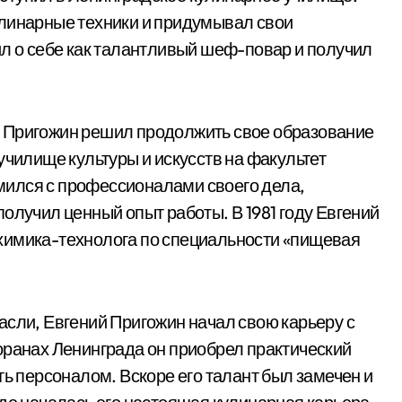
улинарные техники и придумывал свои
ил о себе как талантливый шеф-повар и получил
 Пригожин решил продолжить свое образование
училище культуры и искусств на факультет
ился с профессионалами своего дела,
олучил ценный опыт работы. В 1981 году Евгений
химика-технолога по специальности «пищевая
асли, Евгений Пригожин начал свою карьеру с
оранах Ленинграда он приобрел практический
ть персоналом. Вскоре его талант был замечен и