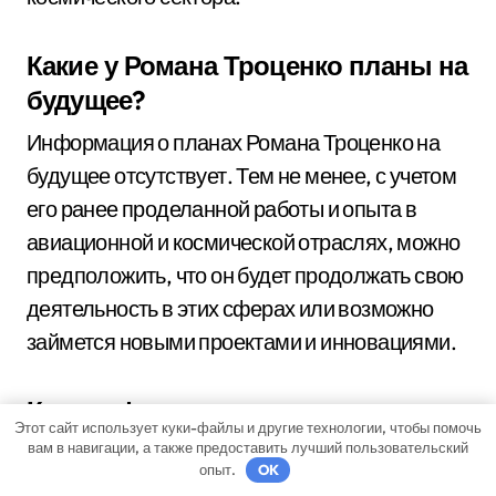
Какие у Романа Троценко планы на
будущее?
Информация о планах Романа Троценко на
будущее отсутствует. Тем не менее, с учетом
его ранее проделанной работы и опыта в
авиационной и космической отраслях, можно
предположить, что он будет продолжать свою
деятельность в этих сферах или возможно
займется новыми проектами и инновациями.
Какие сферы авиации и
Этот сайт использует куки-файлы и другие технологии, чтобы помочь
космической индустрии развивал
вам в навигации, а также предоставить лучший пользовательский
опыт.
OK
Роман Троценко?