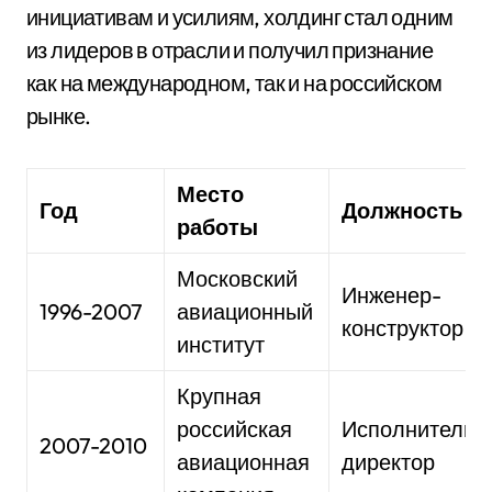
инициативам и усилиям, холдинг стал одним
из лидеров в отрасли и получил признание
как на международном, так и на российском
рынке.
Место
Год
Должность
работы
Московский
Инженер-
1996-2007
авиационный
конструктор
институт
Крупная
российская
Исполнительн
2007-2010
авиационная
директор