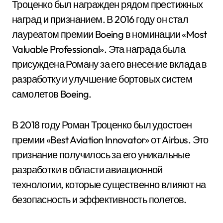
Троценко был награжден рядом престижных
наград и признанием. В 2016 году он стал
лауреатом премии Boeing в номинации «Most
Valuable Professional». Эта награда была
присуждена Роману за его внесение вклада в
разработку и улучшение бортовых систем
самолетов Boeing.
В 2018 году Роман Троценко был удостоен
премии «Best Aviation Innovator» от Airbus. Это
признание получилось за его уникальные
разработки в области авиационной
технологии, которые существенно влияют на
безопасность и эффективность полетов.