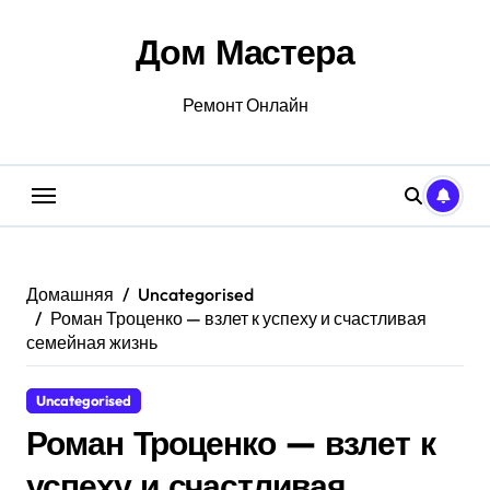
Перейти
к
Дом Мастера
содержанию
Ремонт Онлайн
Домашняя
Uncategorised
Роман Троценко — взлет к успеху и счастливая
семейная жизнь
Uncategorised
Роман Троценко — взлет к
успеху и счастливая