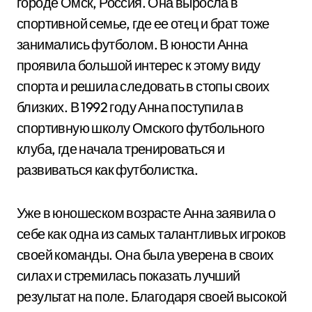
городе Омск, Россия. Она выросла в
спортивной семье, где ее отец и брат тоже
занимались футболом. В юности Анна
проявила большой интерес к этому виду
спорта и решила следовать в стопы своих
близких. В 1992 году Анна поступила в
спортивную школу Омского футбольного
клуба, где начала тренироваться и
развиваться как футболистка.
Уже в юношеском возрасте Анна заявила о
себе как одна из самых талантливых игроков
своей команды. Она была уверена в своих
силах и стремилась показать лучший
результат на поле. Благодаря своей высокой