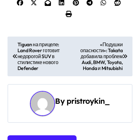
Н
Tiguan на прицеле:
«Подушки
Land Rover готовит
опасности»: Takata
а
недорогой SUV в
добавила проблем
стилистике нового
Audi, BMW, Toyota,
в
Defender
Honda и Mitsubishi
и
г
By
pristroykin_
а
ц
и