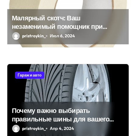
Малярный скотч: Ваш
незаменимый помощник при
ремонтных работах
pristroykin_
Июл 6, 2024
Гараж и авто
Почему важно выбирать
правильные шины для вашего
автомобиля?
pristroykin_
Апр 4, 2024