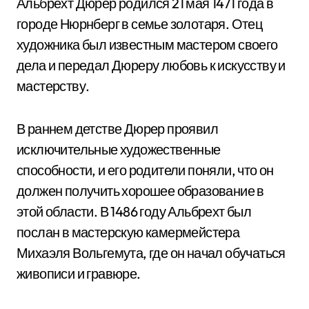
Альбрехт Дюрер родился 21 мая 1471 года в
городе Нюрнберг в семье золотаря. Отец
художника был известным мастером своего
дела и передал Дюреру любовь к искусству и
мастерству.
В раннем детстве Дюрер проявил
исключительные художественные
способности, и его родители поняли, что он
должен получить хорошее образование в
этой области. В 1486 году Альбрехт был
послан в мастерскую камермейстера
Михаэля Вольгемута, где он начал обучаться
живописи и гравюре.