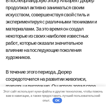
В послеорландскую эпоху Альбрехт Дюрер
продолжал активно заниматься своим
искусством, совершенствуя свой стиль и
экспериментируя с различными техниками и
материалами. За это время он создал
некоторые из своих наиболее известных
работ, которые оказали значительное
влияние на последующие поколения
художников.
В течение этого периода, Дюрер
сосредоточился на развитии живописи,
гравюры и рисования. Он использовал свое
Этот сайт использует куки-файлы и другие технологии, чтобы помочь
мастерство, чтобы передать сложные детали
вам в навигации, а также предоставить лучший пользовательский
и эмоции в своих работах. Его техническое
опыт.
OK