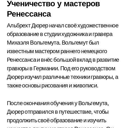
Ученичество у мастеров
Ренессанса
Альбрехт Дюрер начал своё художественное
образование в студии художника и гравера
Михаэля Вольгемута. Вольгемут был
известным мастером раннего немецкого
Ренессанса и внёс большой вклад в развитие
гравюры в Германии. Под его руководством
Дюрер изучил различные техники гравюры, а
также основы рисования и живописи.
После окончания обучения у Вольгемута,
Дюрер отправился в путешествие, чтобы
продолжить своё образование и изучить