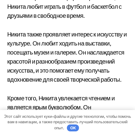
Никита любит играть в футбол и баскетбол с
друзьями в свободное время.
Никита также проявляет интерес к искусству и
культуре. Он любит ходить на выставки,
посещать музеи и галереи. Он наслаждается
красотой и разнообразием произведений
искусства, и это помогает ему получать
вдохновение для своей творческой работы.
Кроме того, Никита увлекается чтением и
является ярым букволюбом. Он
предпочитает классическую литературу и
Этот сайт использует куки-файлы и другие технологии, чтобы помочь
вам в навигации, а также предоставить лучший пользовательский
научно-популярные книги. Чтение помогает
опыт.
OK
ему расширять свой кругозор и развивать