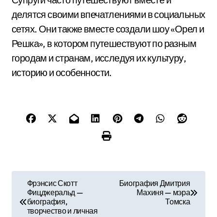
делятся своими впечатлениями в социальных
сетях. Они также вместе создали шоу «Орел и
Решка», в котором путешествуют по разным
городам и странам, исследуя их культуру,
историю и особенности.
Н
Фрэнсис Скотт
Биография Дмитрия
Фицджеральд —
Махиня — мэра
а
биография,
Томска
творчество и личная