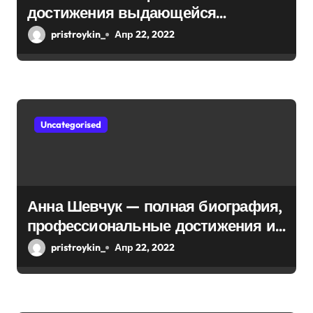
п
достижения выдающейся
и
математической мыслительницы
pristroykin_
Апр 22, 2022
с
я
м
Uncategorised
Анна Шевчук — полная биография,
профессиональные достижения и
интересы, личная жизнь
pristroykin_
Апр 22, 2022