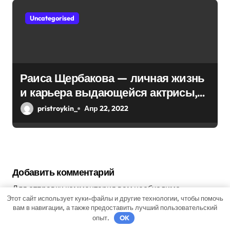
Uncategorised
Раиса Щербакова — личная жизнь
и карьера выдающейся актрисы,
ее достижения в театре и кино,
pristroykin_
Апр 22, 2022
запоминающиеся роли и награды
Добавить комментарий
Для отправки комментария вам необходимо
Этот сайт использует куки-файлы и другие технологии, чтобы помочь
авторизоваться
.
вам в навигации, а также предоставить лучший пользовательский
опыт.
OK