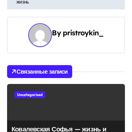
в
жизнь
и
г
By
pristroykin_
а
ц
и
Связанные записи
я
п
Uncategorised
о
з
а
Ковалевская Софья — жизнь и