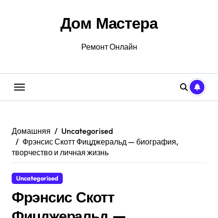
Перейти
к
Дом Мастера
содержанию
Ремонт Онлайн
Домашняя
Uncategorised
Фрэнсис Скотт Фицджеральд — биография,
творчество и личная жизнь
Uncategorised
Фрэнсис Скотт
Фицджеральд —