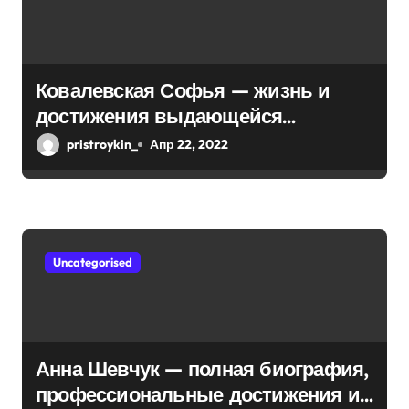
а
п
Ковалевская Софья — жизнь и
и
достижения выдающейся
математической мыслительницы
с
pristroykin_
Апр 22, 2022
я
м
Uncategorised
Анна Шевчук — полная биография,
профессиональные достижения и