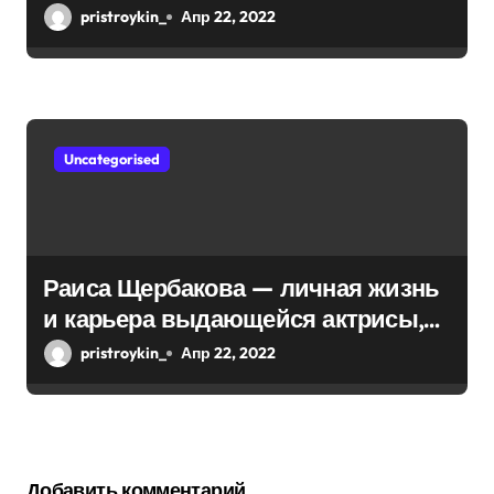
интересы, личная жизнь
pristroykin_
Апр 22, 2022
Uncategorised
Раиса Щербакова — личная жизнь
и карьера выдающейся актрисы,
ее достижения в театре и кино,
pristroykin_
Апр 22, 2022
запоминающиеся роли и награды
Добавить комментарий