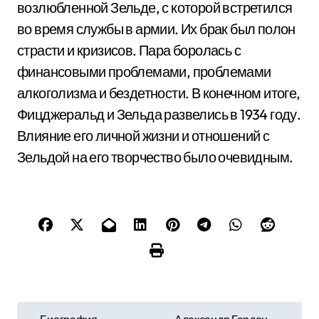
возлюбленной Зельде, с которой встретился
во время службы в армии. Их брак был полон
страсти и кризисов. Пара боролась с
финансовыми проблемами, проблемами
алкоголизма и бездетности. В конечном итоге,
Фицджеральд и Зельда развелись в 1934 году.
Влияние его личной жизни и отношений с
Зельдой на его творчество было очевидным.
Н