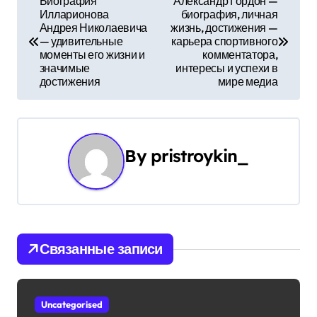
Биография
Александр Гордон —
Илларионова
биография, личная
а
Андрея Николаевича
жизнь, достижения —
— удивительные
карьера спортивного
в
моменты его жизни и
комментатора,
значимые
интересы и успехи в
и
достижения
мире медиа
г
а
By
pristroykin_
ц
и
я
Связанные записи
п
о
Uncategorised
з