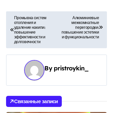
Н
Промывка систем
Алюминиевые
отопления и
межкомнатные
а
удаление накипи:
перегородки:
повышение
повышение эстетики
в
эффективности и
и функциональности
долговечности
и
г
а
By
pristroykin_
ц
и
я
Связанные записи
п