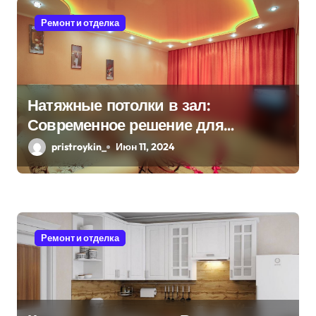
о
Ремонт и отделка
з
а
п
Натяжные потолки в зал:
Современное решение для
и
стильного интерьера
pristroykin_
Июн 11, 2024
с
я
м
Ремонт и отделка