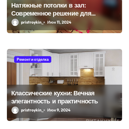
Натяжные потолки в зал:
п
Современное решение для
и
стильного интерьера
pristroykin_
Июн 11, 2024
с
я
м
Ремонт и отделка
Классические кухни: Вечная
элегантность и практичность
pristroykin_
Июн 9, 2024