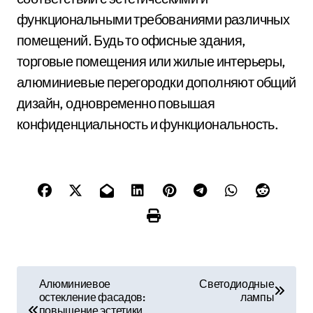
функциональными требованиями различных
помещений. Будь то офисные здания,
торговые помещения или жилые интерьеры,
алюминиевые перегородки дополняют общий
дизайн, одновременно повышая
конфиденциальность и функциональность.
Н
Алюминиевое
Светодиодные
остекление фасадов:
лампы
а
повышение эстетики