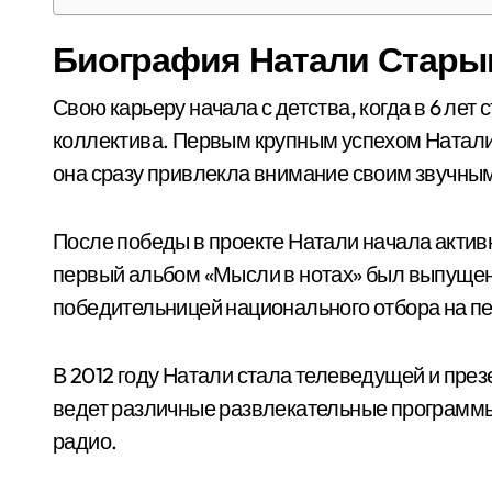
Биография Натали Стары
Свою карьеру начала с детства, когда в 6 лет
коллектива. Первым крупным успехом Натали с
она сразу привлекла внимание своим звучным
После победы в проекте Натали начала актив
первый альбом «Мысли в нотах» был выпущен в
победительницей национального отбора на п
В 2012 году Натали стала телеведущей и пре
ведет различные развлекательные программы 
радио.