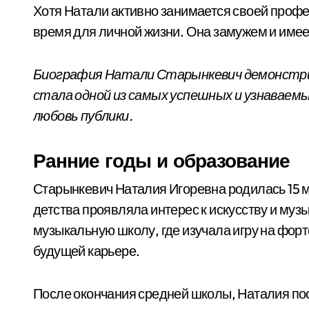
Хотя Натали активно занимается своей профе
время для личной жизни. Она замужем и имее
Биография Натали Старынкевич демонстри
стала одной из самых успешных и узнаваемых
любовь публики.
Ранние годы и образование
Старынкевич Наталия Игоревна родилась 15 ма
детства проявляла интерес к искусству и муз
музыкальную школу, где изучала игру на форт
будущей карьере.
После окончания средней школы, Наталия по