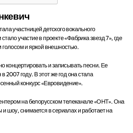
нкевич
 стала участницей детского вокального
тало участие в проекте «Фабрика звезд 7», где
 голосом и яркой внешностью.
но концертировать и записывать песни. Ее
 2007 году. В этот же год она стала
есенный конкурс «Евровидение».
зентером на белорусском телеканале «ОНТ». Она
и шоу, снимается в сериалах и работает на