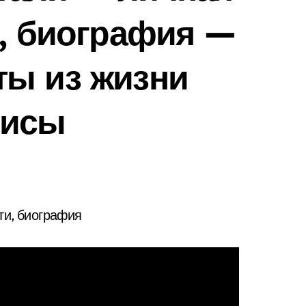
и, биография —
ты из жизни
рисы