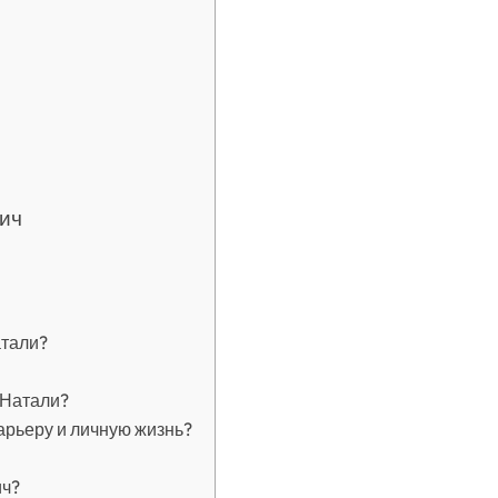
ич
атали?
 Натали?
арьеру и личную жизнь?
ич?