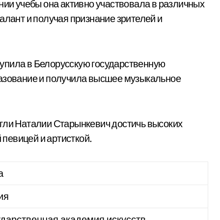
нии учебы она активно участвовала в различных
алант и получая признание зрителей и
упила в Белорусскую государственную
разование и получила высшее музыкальное
гли Наталии Старынкевич достичь высоких
й певицей и артисткой.
а
ия
ударственная академия искусств