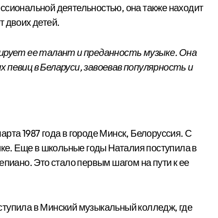
ссиональной деятельностью, она также находит
т двоих детей.
рует ее талант и преданность музыке. Она
 певиц в Беларуси, завоевав популярность и
рта 1987 года в городе Минск, Белоруссия. С
ыке. Еще в школьные годы Наталия поступила в
епиано. Это стало первым шагом на пути к ее
ступила в Минский музыкальный колледж, где