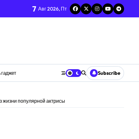
7
каркаса
Авг 2026, Пт
м в открытых системах
среде
ространстве
 гаджет
Subscribe
обки
з жизни популярной актрисы
тких дедлайнов