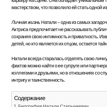
карьеру на сцене. Она обладает уникальным
мастерством, что позволило ей стать одной и
Личная жизнь
Натали – одна из самых загадо
Актриса предпочитает не рассказывать публи
сохраняя свою интимность и приватность. Из
детей, но кто является их отцом, остается тай
Натали всегда старалась отделять свою личн
фактов можно найти о ее супруге или партнер
коллегами и друзьями, но в отношениях со сп
интригу и таинственность.
Содержание
Биография Натали Старынкевич