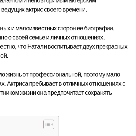
 талантом и неповторимым актерским
з ведущих актрис своего времени.
чных и малоизвестных сторон ее биографии.
чно о своей семье и личных отношениях,
вестно, что Натали воспитывает двух прекрасных
ной.
ую жизнь от профессиональной, поэтому мало
ах. Актриса пребывает в отличных отношениях с
утником жизни она предпочитает сохранять